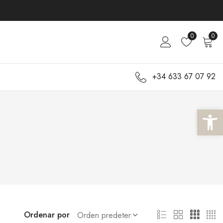
0
0
+34 633 67 07 92
Abrir 
Ordenar por