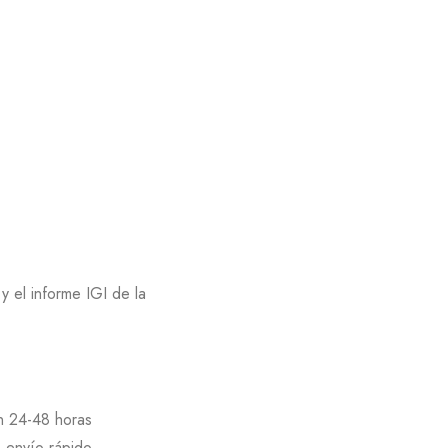
 el informe IGI de la
en 24-48 horas
e envío rápido