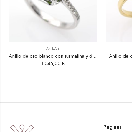
LLOS
ANILLOS
Anillo de oro blanco con turmalina y diamantes.
Anillo de oro amarillo con diamant
5,00
€
360,00
€
Páginas