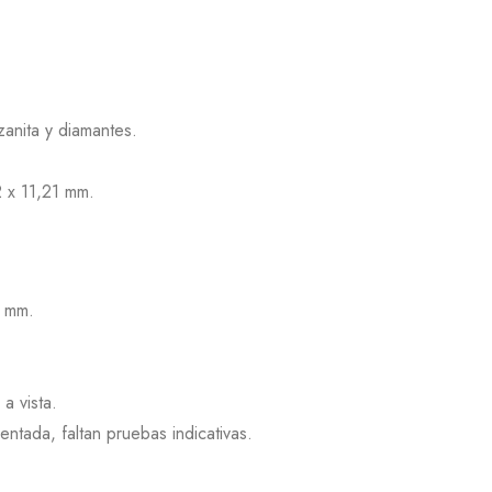
zanita y diamantes.
2 x 11,21 mm.
8 mm.
 a vista.
ntada, faltan pruebas indicativas.