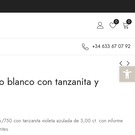
0
0
+34 633 67 07 92
Abrir 
ro blanco con tanzanita y
Anillo de oro blanco
Anillo de oro blanco
con diamante de 0,32
con tanzanita y
ct.
diamantes.
750,00
2.290,00
€
€
k/750 con tanzanita violeta azulada de 3,00 ct. con informe
ntes.