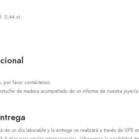
l: 0,44 ct.
cional
te, por favor contáctenos.
 estuche de madera acompañado de un informe de nuestra joyería y
entrega
á de un día laborable y la entrega se realizará a través de UPS 
3-5 días para envíos internacionales. Ofrecemos la posibilidad d