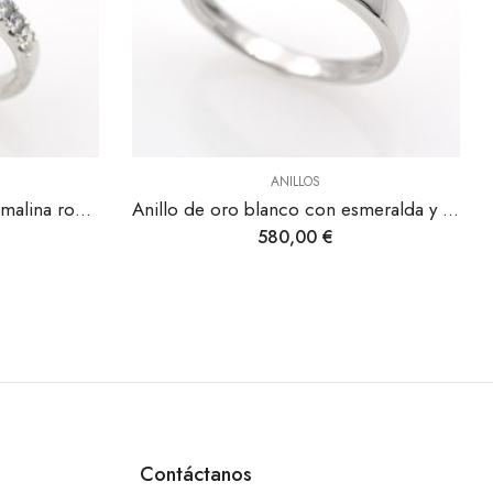
ANILLOS
ANILLOS
Anillo de oro blanco con esmeralda y diamantes.
Anillo de oro blanco 
580,00
€
399,00
Contáctanos