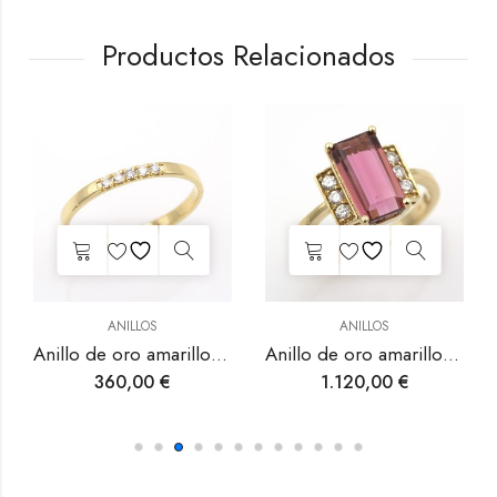
Productos Relacionados
ANILLOS
ANILLOS
amantes.
Anillo de oro amarillo con turmalina rosa y diamantes.
Anillo de oro blanco con zafiro rosa y diamantes.
1.120,00
€
410,00
€