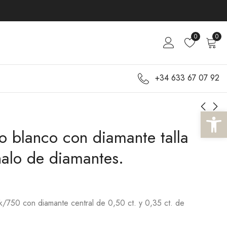
0
0
+34 633 67 07 92
Abrir 
ro blanco con diamante talla
Anillo de oro amarillo
Anillo de oro blanco
con zafiro y halo de
con zafiro azul y
halo de diamantes.
diamantes.
doble halo de
1.640,00
1.740,00
€
€
diamantes.
k/750 con diamante central de 0,50 ct. y 0,35 ct. de