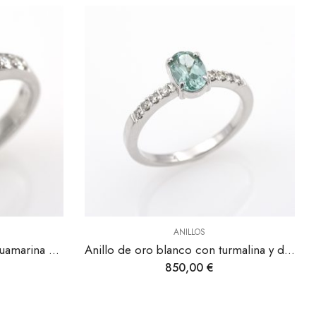
ANILLOS
Anillo de oro blanco con turmalina y diamantes.
Anillo de oro blanco con diamante de 0,26ct.
795,00
€