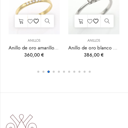
ANILLOS
ANILLOS
es.
Anillo de oro blanco con diamantes.
Anillo de oro blanco con aguamarina y diamantes.
386,00
€
825,00
€