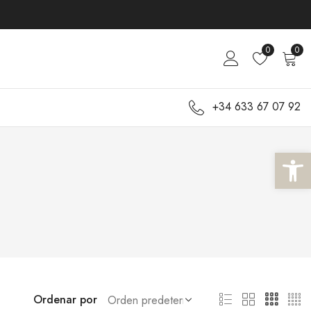
0
0
+34 633 67 07 92
Abrir 
Ordenar por